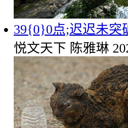
39{0}0点;迟迟
悦文天下
陈雅琳
20