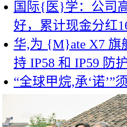
国际{医}学：公司
好，累计现金分红1
华,为 {M}ate 
持 IP58 和 IP59 防
“全球甲烷,承‘诺’