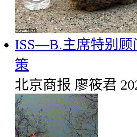
ISS—B.主席特
策
北京商报
廖筱君
20