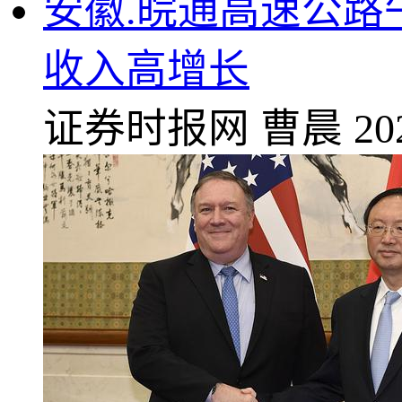
安徽.皖通高速公路
收入高增长
证券时报网
曹晨
20