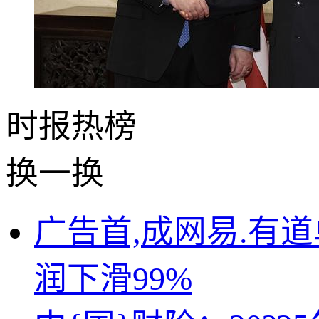
时报
热榜
换一换
广告首,成网易.有
润下滑99%