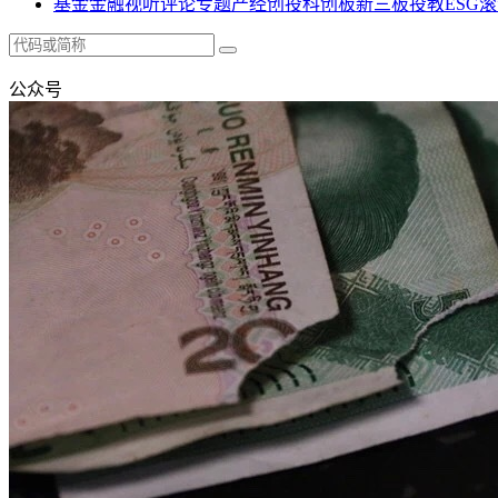
基金
金融
视听
评论
专题
产经
创投
科创板
新三板
投教
ESG
滚
公众号