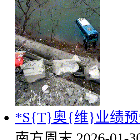
*S{T}奥{维}
南方周末
2026-01-3